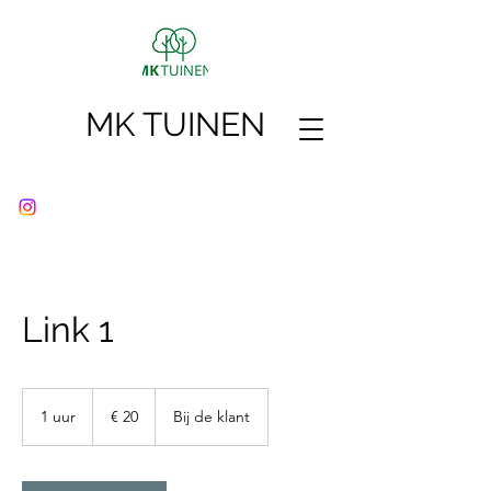
MK TUINEN
Link 1
20
euro
1 uur
1
€ 20
Bij de klant
u
u